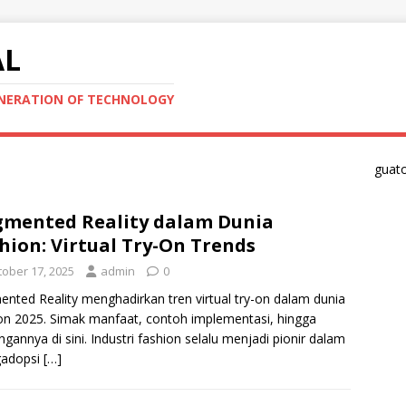
AL
ENERATION OF TECHNOLOGY
guat
mented Reality dalam Dunia
hion: Virtual Try-On Trends
tober 17, 2025
admin
0
nted Reality menghadirkan tren virtual try-on dalam dunia
on 2025. Simak manfaat, contoh implementasi, hingga
ngannya di sini. Industri fashion selalu menjadi pionir dalam
adopsi
[…]