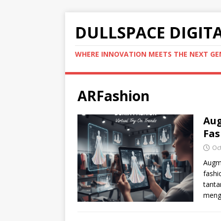
DULLSPACE DIGIT
WHERE INNOVATION MEETS THE NEXT G
ARFashion
Aug
Fas
Oc
Augme
fashi
tanta
meng