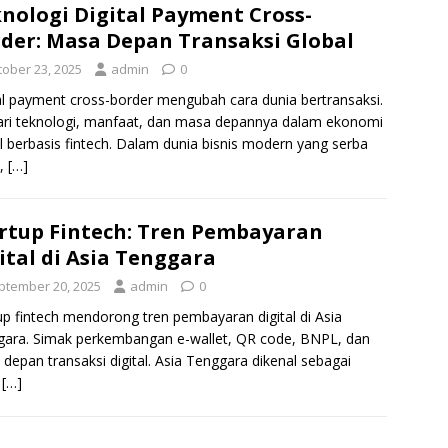
nologi Digital Payment Cross-
der: Masa Depan Transaksi Global
tober 23, 2025
admin
0
al payment cross-border mengubah cara dunia bertransaksi.
ari teknologi, manfaat, dan masa depannya dalam ekonomi
l berbasis fintech. Dalam dunia bisnis modern yang serba
t,
[…]
rtup Fintech: Tren Pembayaran
ital di Asia Tenggara
ptember 20, 2025
admin
0
up fintech mendorong tren pembayaran digital di Asia
ara. Simak perkembangan e-wallet, QR code, BNPL, dan
depan transaksi digital. Asia Tenggara dikenal sebagai
h
[…]