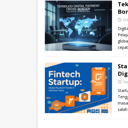
Tek
Bor
Oc
Digit
Pelaj
globa
cepa
Sta
Dig
Se
Start
Tengg
masa 
sala