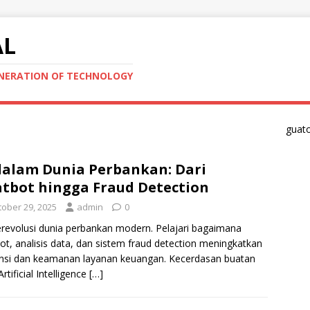
AL
ENERATION OF TECHNOLOGY
guat
dalam Dunia Perbankan: Dari
tbot hingga Fraud Detection
tober 29, 2025
admin
0
revolusi dunia perbankan modern. Pelajari bagaimana
ot, analisis data, dan sistem fraud detection meningkatkan
ensi dan keamanan layanan keuangan. Kecerdasan buatan
rtificial Intelligence
[…]