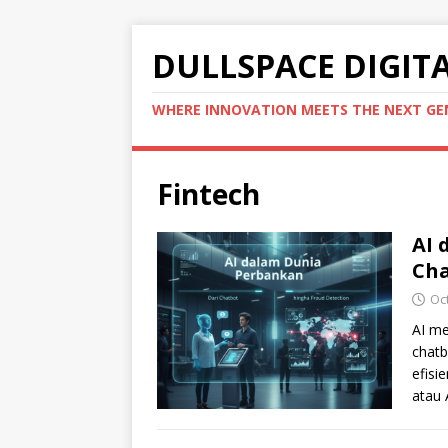
DULLSPACE DIGIT
WHERE INNOVATION MEETS THE NEXT G
Fintech
AI 
Cha
Oc
AI me
chatb
efisi
atau A