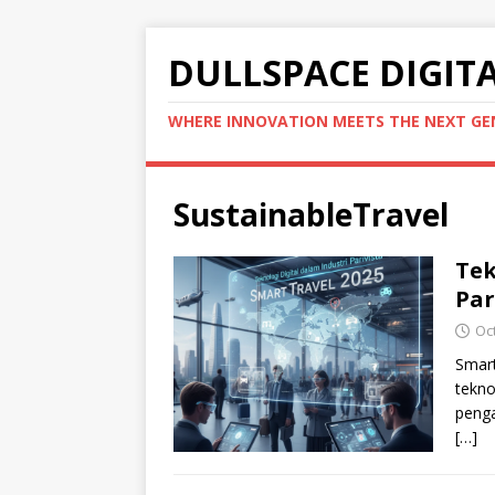
DULLSPACE DIGIT
WHERE INNOVATION MEETS THE NEXT G
SustainableTravel
Tek
Par
Oc
Smart
tekno
penga
[…]