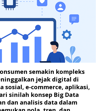
ku konsumen semakin kompleks
inggalkan jejak digital di
 sosial, e-commerce, aplikasi,
ari sinilah konsep
Big Data
n dan analisis data dalam
emukan pola, tren, dan