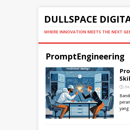
DULLSPACE DIGIT
WHERE INNOVATION MEETS THE NEXT G
PromptEngineering
Pro
Ski
De
Bandi
peran
yang 