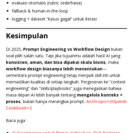
evaluasi otomatis (rubric sederhana)
fallback & human-in-the-loop
logging + dataset “kasus gagal” untuk iterasi
Kesimpulan
Di 2025,
Prompt Engineering vs Workflow Design
bukan
soal pilih salah satu. Tapi jika tujuanmu adalah hasil AI yang
konsisten, aman, dan bisa dipakai skala bisnis
, maka
workflow design biasanya lebih menentukan
—
sementara prompt engineering tetap menjadi skill inti untuk
memastikan kualitas di setiap langkah. Pergeseran ke “context
engineering” dan “skills/playbooks” juga menegaskan bahwa
masa depan AI lebih banyak tentang
mengelola konteks +
proses
, bukan hanya merangkai prompt.
Anthropic+2OpenAI
Cookbook+2
Baca juga :
AI Governance untuk Bisnis: Kebijakan, Risk Register,