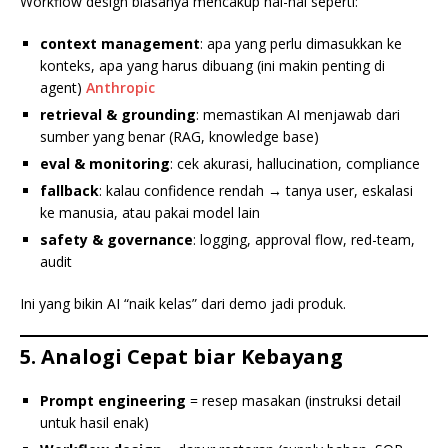
Workflow design biasanya mencakup hal-hal seperti:
context management
: apa yang perlu dimasukkan ke
konteks, apa yang harus dibuang (ini makin penting di
agent)
Anthropic
retrieval & grounding
: memastikan AI menjawab dari
sumber yang benar (RAG, knowledge base)
eval & monitoring
: cek akurasi, hallucination, compliance
fallback
: kalau confidence rendah → tanya user, eskalasi
ke manusia, atau pakai model lain
safety & governance
: logging, approval flow, red-team,
audit
Ini yang bikin AI “naik kelas” dari demo jadi produk.
5. Analogi Cepat biar Kebayang
Prompt engineering
= resep masakan (instruksi detail
untuk hasil enak)