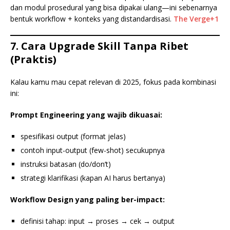
dan modul prosedural yang bisa dipakai ulang—ini sebenarnya
bentuk workflow + konteks yang distandardisasi.
The Verge+1
7. Cara Upgrade Skill Tanpa Ribet
(Praktis)
Kalau kamu mau cepat relevan di 2025, fokus pada kombinasi
ini:
Prompt Engineering yang wajib dikuasai:
spesifikasi output (format jelas)
contoh input-output (few-shot) secukupnya
instruksi batasan (do/don’t)
strategi klarifikasi (kapan AI harus bertanya)
Workflow Design yang paling ber-impact:
definisi tahap: input → proses → cek → output